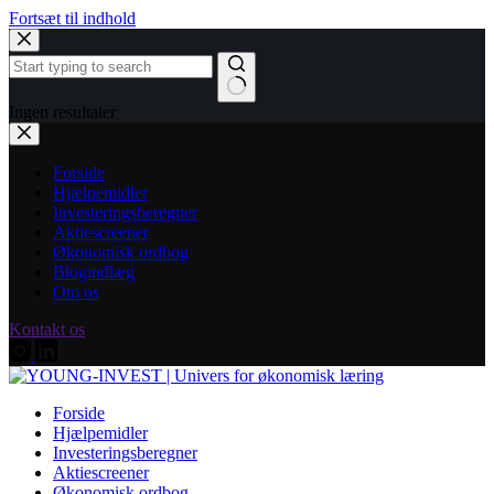
Fortsæt til indhold
Ingen resultater
Forside
Hjælpemidler
Investeringsberegner
Aktiescreener
Økonomisk ordbog
Blogindlæg
Om os
Kontakt os
Forside
Hjælpemidler
Investeringsberegner
Aktiescreener
Økonomisk ordbog