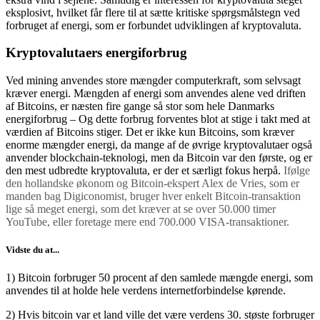
eksplosivt, hvilket får flere til at sætte kritiske spørgsmålstegn ved
forbruget af energi, som er forbundet udviklingen af kryptovaluta.
Kryptovalutaers energiforbrug
Ved mining anvendes store mængder computerkraft, som selvsagt
kræver energi. Mængden af energi som anvendes alene ved driften
af Bitcoins, er næsten fire gange så stor som hele Danmarks
energiforbrug – Og dette forbrug forventes blot at stige i takt med at
værdien af Bitcoins stiger. Det er ikke kun Bitcoins, som kræver
enorme mængder energi, da mange af de øvrige kryptovalutaer også
anvender blockchain-teknologi, men da Bitcoin var den første, og er
den mest udbredte kryptovaluta, er der et særligt fokus herpå.
Ifølge
den hollandske økonom og Bitcoin-ekspert Alex de Vries, som er
manden bag Digiconomist, bruger hver enkelt Bitcoin-transaktion
lige så meget energi, som det kræver at se over 50.000 timer
YouTube, eller foretage mere end 700.000 VISA-transaktioner.
Vidste du at...
1) Bitcoin forbruger 50 procent af den samlede mængde energi, som
anvendes til at holde hele verdens internetforbindelse kørende.
2) Hvis bitcoin var et land ville det være verdens 30. støste forbruger