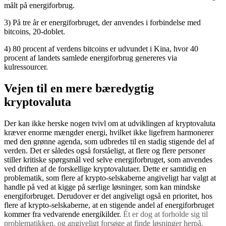
målt på energiforbrug.
3) På tre år er energiforbruget, der anvendes i forbindelse med
bitcoins, 20-doblet.
4) 80 procent af verdens bitcoins er udvundet i Kina, hvor 40
procent af landets samlede energiforbrug genereres via
kulressourcer.
Vejen til en mere bæredygtig
kryptovaluta
Der kan ikke herske nogen tvivl om at udviklingen af kryptovaluta
kræver enorme mængder energi, hvilket ikke ligefrem harmonerer
med den grønne agenda, som udbredes til en stadig stigende del af
verden. Det er således også forståeligt, at flere og flere personer
stiller kritiske spørgsmål ved selve energiforbruget, som anvendes
ved driften af de forskellige kryptovalutaer. Dette er samtidig en
problematik, som flere af krypto-selskaberne angiveligt har valgt at
handle på ved at kigge på særlige løsninger, som kan mindske
energiforbruget. Derudover er det angiveligt også en prioritet, hos
flere af krypto-selskaberne, at en stigende andel af energiforbruget
kommer fra vedvarende energikilder.
Ét er dog at forholde sig til
problematikken, og angiveligt forsøge at finde løsninger herpå.