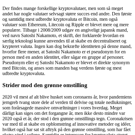
Der findes mange forskellige kryptovalutaer, men som så meget
andet har nogle valutaer selvsagt større succes end andre. Den første
og samtidig mest udbredte kryptovaluta er Bitcoin, men også
valutaer som Ethereum, Litecoin og Ripple er blevet mere og mere
populære. Tilbage i 2008/2009 udgav en angiveligt japansk mand,
ved navn Satoshi Nakamoto, et skrift, der forklarede hvordan en
særlig teknologi kunne anvendes til at skabe en decentraliseret og
krypteret valuta. Ingen kan dog bekræfte identiteten på denne mand,
hvorfor flere mener, at Satoshi Nakamoto er et pseudonym for en
person med en anden identitet, eller sågar en gruppe af personer.
Pseudonym eller ej Satoshi Nakamoto er blevet et direkte synonym
med Bitcoin, og anses som manden bag verdens første og mest
udbredte kryptovaluta.
Strider mod den grønne omstilling
2020 vil mest af alt blive husket som coronaens år, hvor pandemiens
jerngreb tvang store dele af verden til delvise og totale nedlukninger,
som forårsagede massive omvæltninger i vores hverdag. Meget
dårligt kan siges om det forgangne år, men ikke desto mindre var
2020 også et år, der stod i den grønne omstillings tegn. Coronakrisen
var med til at skabe en opblomstring af innovative metoder og idéer,
hvilket også har sat sit aftryk på den grønne omstilling, som har fået
ekstra vind i sejlene. Samtidig er interessen for kryptovaluta steget