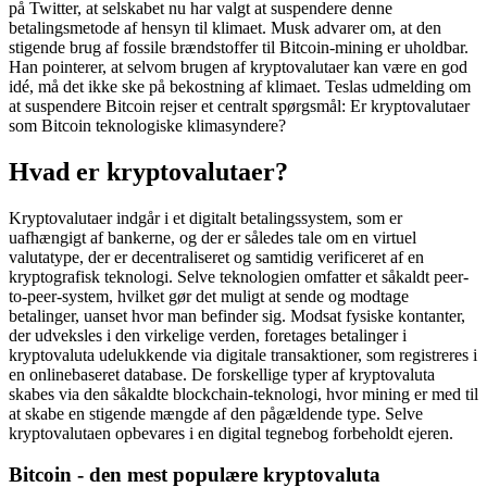
på Twitter, at selskabet nu har valgt at suspendere denne
betalingsmetode af hensyn til klimaet. Musk advarer om, at den
stigende brug af fossile brændstoffer til Bitcoin-mining er uholdbar.
Han pointerer, at selvom brugen af kryptovalutaer kan være en god
idé, må det ikke ske på bekostning af klimaet. Teslas udmelding om
at suspendere Bitcoin rejser et centralt spørgsmål: Er kryptovalutaer
som Bitcoin teknologiske klimasyndere?
Hvad er kryptovalutaer?
Kryptovalutaer indgår i et digitalt betalingssystem, som er
uafhængigt af bankerne, og der er således tale om en virtuel
valutatype, der er decentraliseret og samtidig verificeret af en
kryptografisk teknologi. Selve teknologien omfatter et såkaldt peer-
to-peer-system, hvilket gør det muligt at sende og modtage
betalinger, uanset hvor man befinder sig. Modsat fysiske kontanter,
der udveksles i den virkelige verden, foretages betalinger i
kryptovaluta udelukkende via digitale transaktioner, som registreres i
en onlinebaseret database. De forskellige typer af kryptovaluta
skabes via den såkaldte blockchain-teknologi, hvor mining er med til
at skabe en stigende mængde af den pågældende type. Selve
kryptovalutaen opbevares i en digital tegnebog forbeholdt ejeren.
Bitcoin - den mest populære kryptovaluta