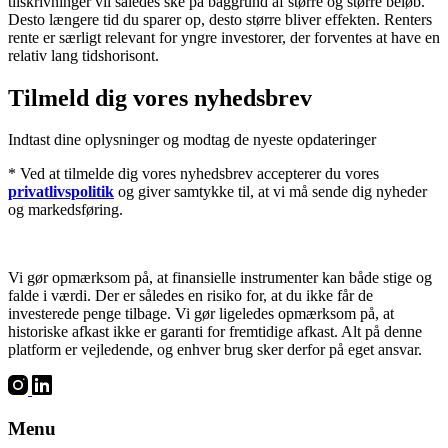
tilskrivninger vil således ske på baggrund af større og større beløb.
Desto længere tid du sparer op, desto større bliver effekten. Renters
rente er særligt relevant for yngre investorer, der forventes at have en
relativ lang tidshorisont.
Tilmeld dig vores nyhedsbrev
Indtast dine oplysninger og modtag de nyeste opdateringer
* Ved at tilmelde dig vores nyhedsbrev accepterer du vores
privatlivspolitik
og giver samtykke til, at vi må sende dig nyheder
og markedsføring.
Vi gør opmærksom på, at finansielle instrumenter kan både stige og
falde i værdi. Der er således en risiko for, at du ikke får de
investerede penge tilbage. Vi gør ligeledes opmærksom på, at
historiske afkast ikke er garanti for fremtidige afkast. Alt på denne
platform er vejledende, og enhver brug sker derfor på eget ansvar.
Menu