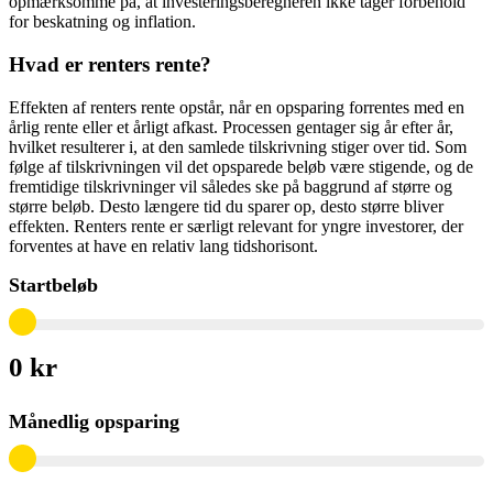
opmærksomme på, at investeringsberegneren ikke tager forbehold
for beskatning og inflation.
Hvad er renters rente?
Effekten af renters rente opstår, når en opsparing forrentes med en
årlig rente eller et årligt afkast. Processen gentager sig år efter år,
hvilket resulterer i, at den samlede tilskrivning stiger over tid. Som
følge af tilskrivningen vil det opsparede beløb være stigende, og de
fremtidige tilskrivninger vil således ske på baggrund af større og
større beløb. Desto længere tid du sparer op, desto større bliver
effekten. Renters rente er særligt relevant for yngre investorer, der
forventes at have en relativ lang tidshorisont.
Startbeløb
0 kr
Månedlig opsparing