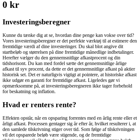
0 kr
Investeringsberegner
Kunne du tænke dig at se, hvordan dine penge kan vokse over tid?
Vores investeringsberegner er det perfekte værktøj til at estimere den
fremtidige værdi af dine investeringer. Du skal blot angive dit
startbeløb og størrelsen på dine fremtidige månedlige indbetalinger.
Herefter vælger du den gennemsnitlige afkastprocent og din
tidshorisont. Du kan med fordel sætte det gennemsnitlige årlige
afkast til syv procent, da dette er det gennemsnitlige afkast på aktier
historisk set. Det er naturligvis vigtigt at pointere, at historiske afkast
ikke udgør en garanti for fremtidige afkast. Ligeledes gør vi
opmærksomme på, at investeringsberegneren ikke tager forbehold
for beskatning og inflation.
Hvad er renters rente?
Effekten opstår, når en opsparing forrentes med en årlig rente eller et
årligt afkast. Processen gentager sig år efter år, hvilket resulterer i, at
den samlede tilskrivning stiger over tid. Som følge af tilskrivningen
vil det opsparede beløb være stigende, og de fremtidige