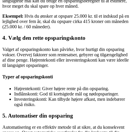
langsigtede mål kan du bruge en opsparingsberegner til at estimere,
hvor meget du skal spare op hver måned.
Eksempel:
Hvis du ønsker at opspare 25.000 kr. til et indskud på en
lejlighed over fem år, skal du opspare cirka 415 kroner om måneden
(25.000 kr. / 60 måneder).
4. Vælg den rette opsparingskonto
Valget af opsparingskonto kan påvirke, hvor hurtigt din opsparing
vokser. Overvej faktorer som rentesatser, gebyrer og tilgængelighed
af dine penge. Højrentekonti eller investeringskonti kan være ideelle
til langsigtet opsparinger.
Typer af opsparingskonti
Højrentekonti: Giver højere rente på din opsparing.
Indlånskonti: God til kortsigtede mål og nødopsparinger.
Investeringskonti: Kan tilbyde højere afkast, men indebærer
også risiko.
5. Automatiser din opsparing
Automatisering er en effektiv metode til at sikre, at du konsekvent