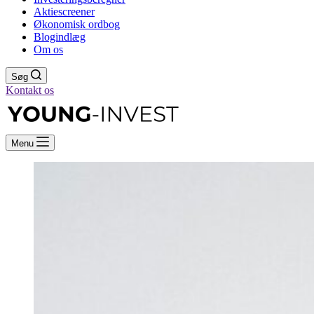
Aktiescreener
Økonomisk ordbog
Blogindlæg
Om os
Søg
Kontakt os
Menu