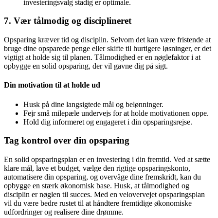
investeringsvalg stadig er optimale.
7. Vær tålmodig og disciplineret
Opsparing kræver tid og disciplin. Selvom det kan være fristende at
bruge dine opsparede penge eller skifte til hurtigere løsninger, er det
vigtigt at holde sig til planen. Tålmodighed er en nøglefaktor i at
opbygge en solid opsparing, der vil gavne dig på sigt.
Din motivation til at holde ud
Husk på dine langsigtede mål og belønninger.
Fejr små milepæle undervejs for at holde motivationen oppe.
Hold dig informeret og engageret i din opsparingsrejse.
Tag kontrol over din opsparing
En solid opsparingsplan er en investering i din fremtid. Ved at sætte
klare mål, lave et budget, vælge den rigtige opsparingskonto,
automatisere din opsparing, og overvåge dine fremskridt, kan du
opbygge en stærk økonomisk base. Husk, at tålmodighed og
disciplin er nøglen til succes. Med en velovervejet opsparingsplan
vil du være bedre rustet til at håndtere fremtidige økonomiske
udfordringer og realisere dine drømme.