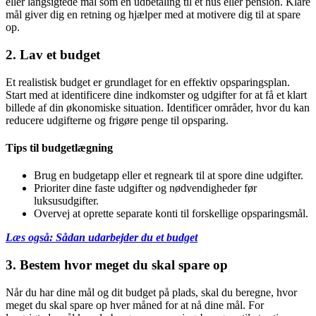
eller langsigtede mål som en udbetaling til et hus eller pension. Klare
mål giver dig en retning og hjælper med at motivere dig til at spare
op.
2. Lav et budget
Et realistisk budget er grundlaget for en effektiv opsparingsplan.
Start med at identificere dine indkomster og udgifter for at få et klart
billede af din økonomiske situation. Identificer områder, hvor du kan
reducere udgifterne og frigøre penge til opsparing.
Tips til budgetlægning
Brug en budgetapp eller et regneark til at spore dine udgifter.
Prioriter dine faste udgifter og nødvendigheder før
luksusudgifter.
Overvej at oprette separate konti til forskellige opsparingsmål.
Læs også: Sådan udarbejder du et budget
3. Bestem hvor meget du skal spare op
Når du har dine mål og dit budget på plads, skal du beregne, hvor
meget du skal spare op hver måned for at nå dine mål. For