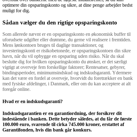
optimere din opsparingskonto og sikre, at dine penge arbejder bedst
muligt for dig.
Sådan vælger du den rigtige opsparingskonto
Som allerede nævnt er en opsparingskonto en økonomisk buffer til
uforudsete udgifter eller drømme, du gerne vil realisere i fremtiden.
Mens lønkontoen bruges til daglige transaktioner, og
investeringskonti er risikobetonede, er opsparingskontoen din sikre
havn, når du vil opbygge en opsparing uden risiko. Når du skal
beslutte dig for hvilken opsparingskonto du ønsker, er det særligt
vigtigt at overveje fem forskellige faktorer; Rentesatser, gebyrer,
bindingsperioder, minimumsindskud og indskudsgaranti. Ydermere
kan det være en fordel at overveje, hvorvidt du foretrækker en bank
med fysiske afdelinger, i Danmark, eller om du kan acceptere at alt
foregår online.
Hvad er en indskudsgaranti?
Indskudsgarantien er en garantiordning, der forsikrer dit
indestående i banken. Dette betyder således, at du får de første
100.000 euro, svarende til cirka 745.000 kroner, erstattet af
Garantifonden, hvis din bank går konkurs.